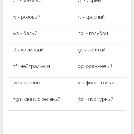
gn = зеленый
gr = серый
rs = розовый
rt = красный
ws = белый
hbl = голубой
el = кремовый
ge = желтый
nf= нейтральный
og=оранжевый
sw = черный
vi = фиолетовый
hgn= светло зеленый
rbr = пурпурный