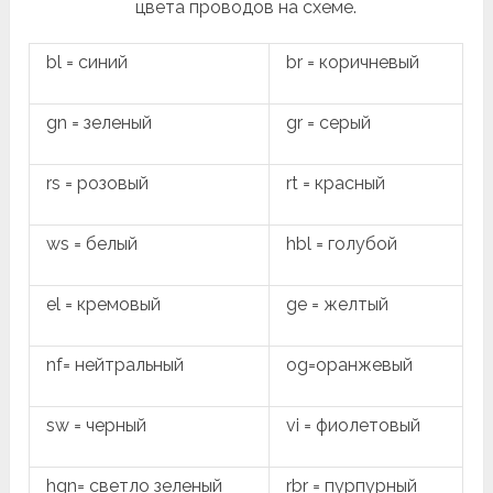
цвета проводов на схеме.
bl = синий
br = коричневый
gn = зеленый
gr = серый
rs = розовый
rt = красный
ws = белый
hbl = голубой
el = кремовый
ge = желтый
nf= нейтральный
og=оранжевый
sw = черный
vi = фиолетовый
hgn= светло зеленый
rbr = пурпурный