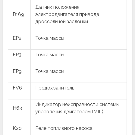
Датчик положения
B169
электродвигателя привода
дроссельной заслонки
EP2
Точка массы
EP3
Точка массы
EP9
Точка массы
FV6
Предохранитель
Индикатор неисправности системы
H63
управления двигателем (MIL)
K20
Реле топливного насоса