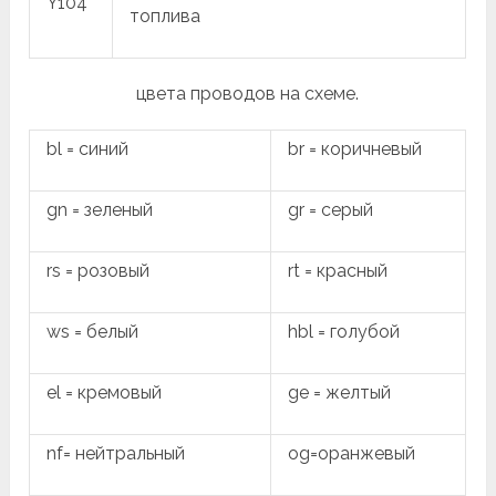
Y104
топлива
цвета проводов на схеме.
bl = синий
br = коричневый
gn = зеленый
gr = серый
rs = розовый
rt = красный
ws = белый
hbl = голубой
el = кремовый
ge = желтый
nf= нейтральный
og=оранжевый