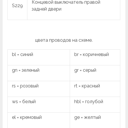
Концевой выключатель правой
S229
задней двери
цвета проводов на схеме.
bl = синий
br = коричневый
gn = зеленый
gr = серый
rs = розовый
rt = красный
ws = белый
hbl = голубой
el = кремовый
ge = желтый