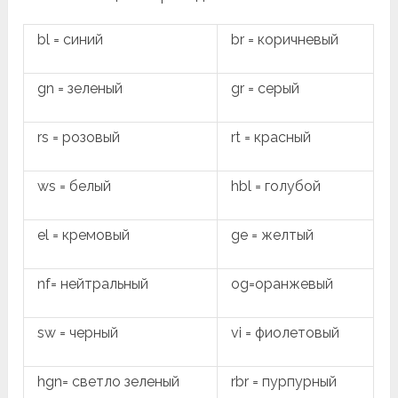
bl = синий
br = коричневый
gn = зеленый
gr = серый
rs = розовый
rt = красный
ws = белый
hbl = голубой
el = кремовый
ge = желтый
nf= нейтральный
og=оранжевый
sw = черный
vi = фиолетовый
hgn= светло зеленый
rbr = пурпурный