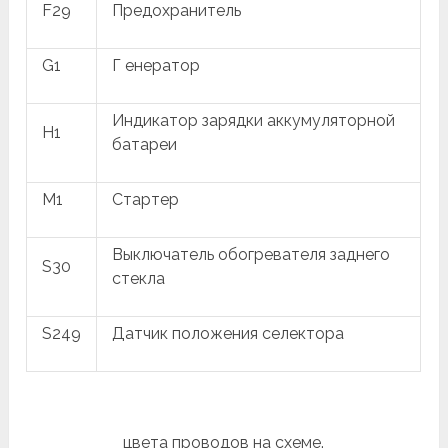
F29
Предохранитель
G1
Г енератор
Индикатор зарядки аккумуляторной
H1
батареи
M1
Стартер
Выключатель обогревателя заднего
S30
стекла
S249
Датчик положения селектора
цвета проводов на схеме.