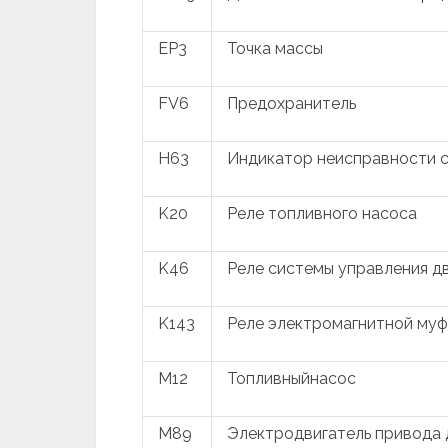
EP3
Точка массы
FV6
Предохранитель
H63
Индикатор неисправности с
K20
Реле топливного насоса
K46
Реле системы управления д
K143
Реле электромагнитной му
M12
Топливныйнасос
M89
Электродвигатель привода 