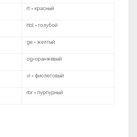
rt = красный
hbl = голубой
ge = желтый
og=оранжевый
vi = фиолетовый
rbr = пурпурный