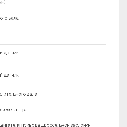
AF)
ого вала
й датчик
й датчик
лительного вала
акселератора
вигателя привода дроссельной заслонки