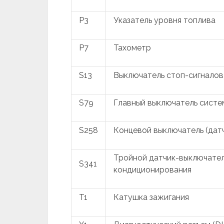
P3
Указатель уровня топлива
P7
Тахометр
S13
Выключатель стоп-сигналов
S79
Главный выключатель систе
S258
Концевой выключатель (дат
Тройной датчик-выключател
S341
кондиционирования
T1
Катушка зажигания