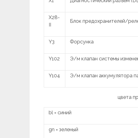
X1
Диагностический разъем (D
X28-
Блок предохранителей/рел
II
Y3
Форсунка
Y102
Э/м клапан системы измене
Y104
Э/м клапан аккумулятора п
цвета п
bl = синий
gn = зеленый