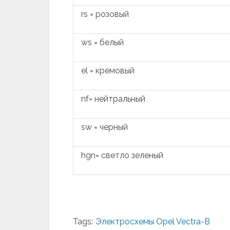
rs = розовый
ws = белый
el = кремовый
nf= нейтральный
sw = черный
hgn= светло зеленый
Tags:
Электросхемы Opel Vectra-B