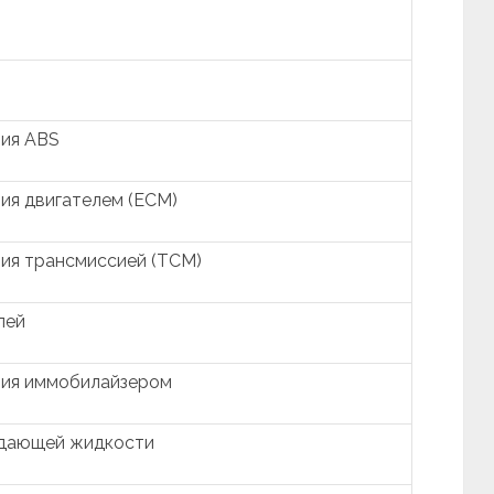
ния ABS
ия двигателем (ECM)
ия трансмиссией (TCM)
лей
ния иммобилайзером
ждающей жидкости