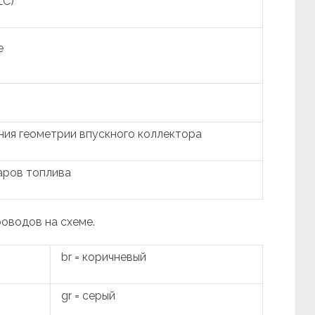
LC)
е
ния геометрии впускного коллектора
аров топлива
роводов на схеме.
br = коричневый
gr = серый