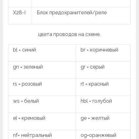
X28-I
Блок предохранителей/реле
цвета проводов на схеме.
bl = синий
br = коричневый
gn = зеленый
gr = серый
rs = розовый
rt = красный
ws = белый
hbl = голубой
el = кремовый
ge = желтый
nf= нейтральный
og=оранжевый