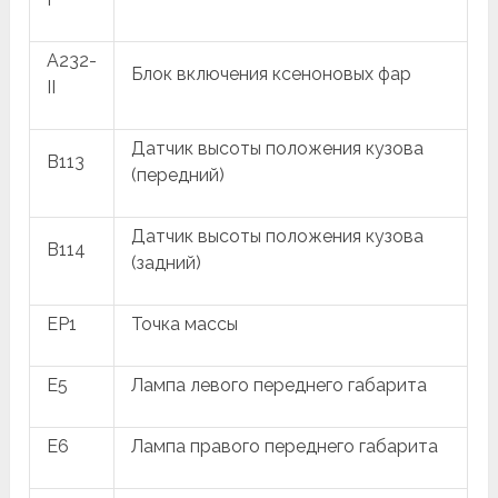
A232-
Блок включения ксеноновых фар
II
Датчик высоты положения кузова
B113
(передний)
Датчик высоты положения кузова
B114
(задний)
EP1
Точка массы
E5
Лампа левого переднего габарита
E6
Лампа правого переднего габарита