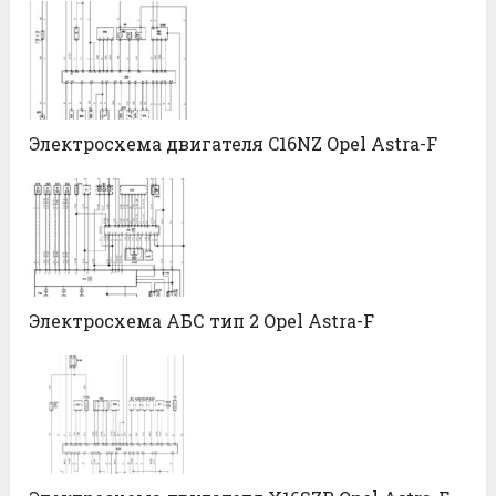
Электросхема двигателя C16NZ Opel Astra-F
Электросхема АБС тип 2 Opel Astra-F