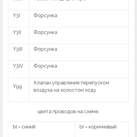
Y3I
Форсунка
Y3II
Форсунка
Y3III
Форсунка
Y3IV
Форсунка
Клапан управления перепуском
Y99
воздуха на холостом ходу
цвета проводов на схеме.
bl = синий
br = коричневый