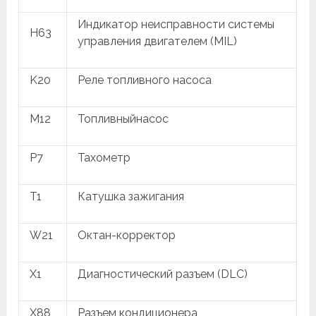
Индикатор неисправности системы
H63
управления двигателем (MIL)
K20
Реле топливного насоса
M12
Топливныйнасос
P7
Тахометр
T1
Катушка зажигания
W21
Октан-корректор
X1
Диагностический разъем (DLC)
X88
Разъем кондиционера