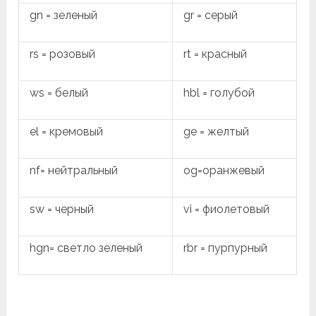
gn = зеленый
gr = серый
rs = розовый
rt = красный
ws = белый
hbl = голубой
el = кремовый
ge = желтый
nf= нейтральный
og=оранжевый
sw = черный
vi = фиолетовый
hgn= светло зеленый
rbr = пурпурный