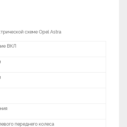
ктрической схеме Opel Astra
ние ВКЛ
и
и
ния
левого переднего колеса