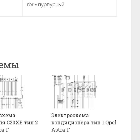
rbr = пурпурный
хемы
схема
Электросхема
ля C20XE тип 2
кондиционера тип 1 Opel
ra-F
Astra-F