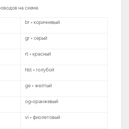
роводов на схеме.
br = коричневый
gr = серый
rt = красный
hbl = голубой
ge = желтый
og=оранжевый
vi = фиолетовый