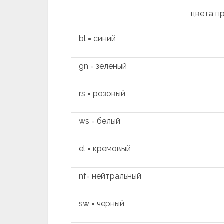
цвета п
bl = синий
gn = зеленый
rs = розовый
ws = белый
el = кремовый
nf= нейтральный
sw = черный