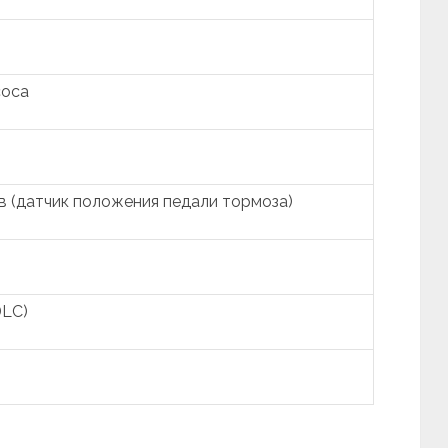
соса
в (датчик положения педали тормоза)
DLC)