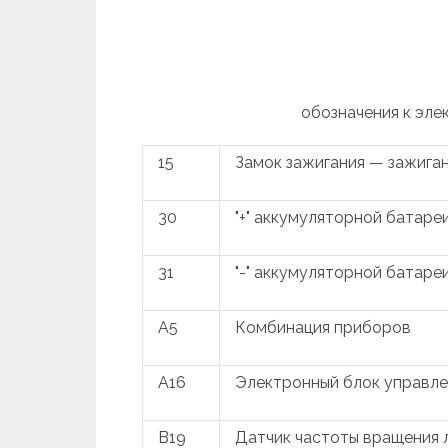
обозначения к эле
15
Замок зажигания — зажига
30
"+" аккумуляторной батаре
31
"-" аккумуляторной батаре
A5
Комбинация приборов
A16
Электронный блок управле
B19
Датчик частоты вращения 