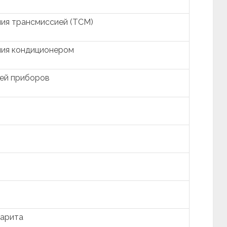
ия трансмиссией (TCM)
ния кондиционером
ией приборов
барита