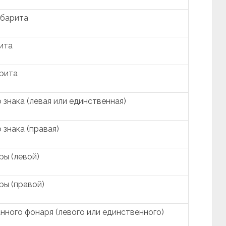
абарита
ита
арита
знака (левая или единственная)
знака (правая)
ы (левой)
ы (правой)
нного фонаря (левого или единственного)