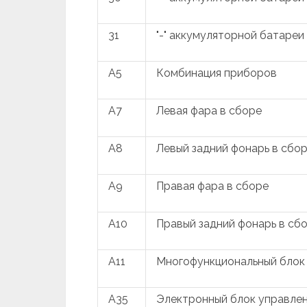
31
"-" аккумуляторной батареи
A5
Комбинация приборов
A7
Левая фара в сборе
A8
Левый задний фонарь в сбо
A9
Правая фара в сборе
A10
Правый задний фонарь в сб
A11
Многофункциональный блок
A35
Электронный блок управлен