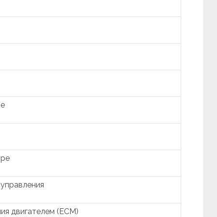
ре
оре
 управления
ия двигателем (ECM)