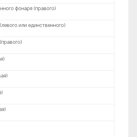
нного фонаря (правого)
(левого или единственного)
(правого)
я)
ая)
я)
ая)