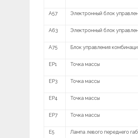
A57
Электронный блок управлен
A63
Электронный блок управле
A75
Блок управления комбинац
EP1
Точка массы
EP3
Точка массы
EP4
Точка массы
EP7
Точка массы
E5
Лампа левого переднего га