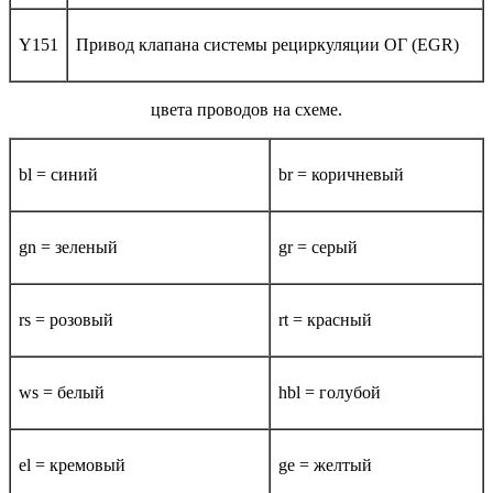
Y151
Привод клапана системы рециркуляции ОГ (EGR)
цвета проводов на схеме.
bl = синий
br = коричневый
gn = зеленый
gr = серый
rs = розовый
rt = красный
ws = белый
hbl = голубой
el = кремовый
ge = желтый