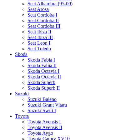
Seat Alhambra (95-00)
Seat Arosa
Seat Cordoba I
Seat Cordoba II
Seat Cordoba III
Seat Ibiza II
Seat Ibiza III
Seat Leon I
Seat Toledo
Skoda
Skoda Fabia I
Skoda Fabia II
Skoda Octavia I
Skoda Octavia II
Skoda Superb
Skoda Superb II
Suzuki
Suzuki Baleno
Suzuki Grant Vitara
Suzuki Swift I
Toyota
Toyota Avensis I
Toyota Avensis II
Toyota Aygo
Toyota Camry XV10