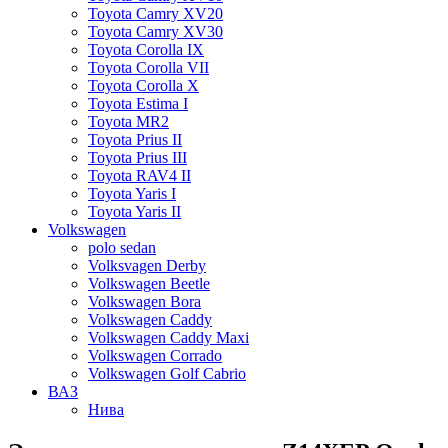
Toyota Camry XV20
Toyota Camry XV30
Toyota Corolla IX
Toyota Corolla VII
Toyota Corolla X
Toyota Estima I
Toyota MR2
Toyota Prius II
Toyota Prius III
Toyota RAV4 II
Toyota Yaris I
Toyota Yaris II
Volkswagen
polo sedan
Volksvagen Derby
Volkswagen Beetle
Volkswagen Bora
Volkswagen Caddy
Volkswagen Caddy Maxi
Volkswagen Corrado
Volkswagen Golf Cabrio
ВАЗ
Нива