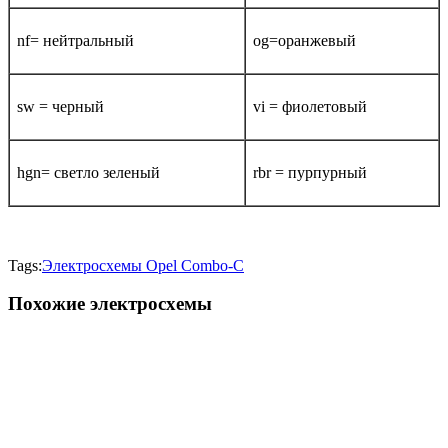
nf= нейтральный
og=оранжевый
sw = черный
vi = фиолетовый
hgn= светло зеленый
rbr = пурпурный
Tags:
Электросхемы Opel Combo-С
Похожие электросхемы