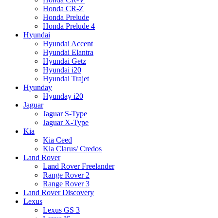
Honda CR-Z
Honda Prelude
Honda Prelude 4
Hyundai
Hyundai Accent
Hyundai Elantra
Hyundai Getz
Hyundai i20
Hyundai Trajet
Hyunday
Hyunday i20
Jaguar
Jaguar S-Type
Jaguar X-Type
Kia
Kia Ceed
Kia Clarus/ Credos
Land Rover
Land Rover Freelander
Range Rover 2
Range Rover 3
Land Rover Discovery
Lexus
Lexus GS 3