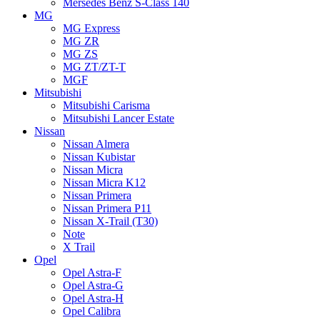
Mersedes Benz S-Class 140
MG
MG Express
MG ZR
MG ZS
MG ZT/ZT-T
MGF
Mitsubishi
Mitsubishi Carisma
Mitsubishi Lancer Estate
Nissan
Nissan Almera
Nissan Kubistar
Nissan Micra
Nissan Micra K12
Nissan Primera
Nissan Primera P11
Nissan X-Trail (T30)
Note
X Trail
Opel
Opel Astra-F
Opel Astra-G
Opel Astra-H
Opel Calibra