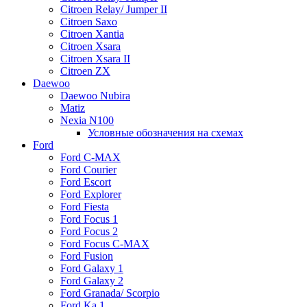
Citroen Relay/ Jumper II
Citroen Saxo
Citroen Xantia
Citroen Xsara
Citroen Xsara II
Citroen ZX
Daewoo
Daewoo Nubira
Matiz
Nexia N100
Условные обозначения на схемах
Ford
Ford C-MAX
Ford Courier
Ford Escort
Ford Explorer
Ford Fiesta
Ford Focus 1
Ford Focus 2
Ford Focus C-MAX
Ford Fusion
Ford Galaxy 1
Ford Galaxy 2
Ford Granada/ Scorpio
Ford Ka 1