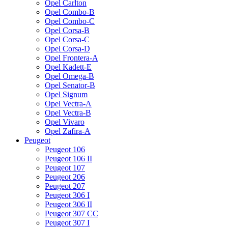
Opel Carlton
Opel Combo-B
Opel Combo-C
Opel Corsa-B
Opel Corsa-C
Opel Corsa-D
Opel Frontera-A
Opel Kadett-E
Opel Omega-B
Opel Senator-B
Opel Signum
Opel Vectra-A
Opel Vectra-B
Opel Vivaro
Opel Zafira-A
Peugeot
Peugeot 106
Peugeot 106 II
Peugeot 107
Peugeot 206
Peugeot 207
Peugeot 306 I
Peugeot 306 II
Peugeot 307 CC
Peugeot 307 I