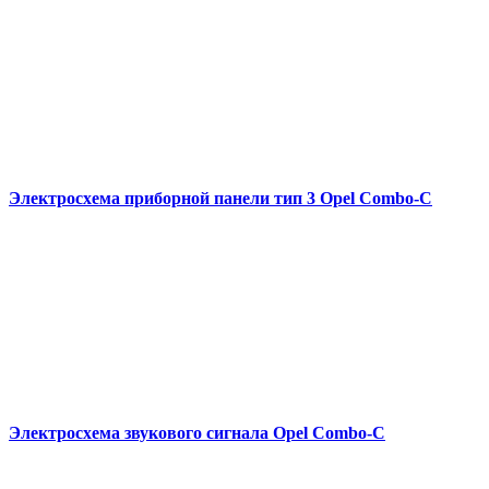
Электросхема приборной панели тип 3 Opel Combo-С
Электросхема звукового сигнала Opel Combo-С