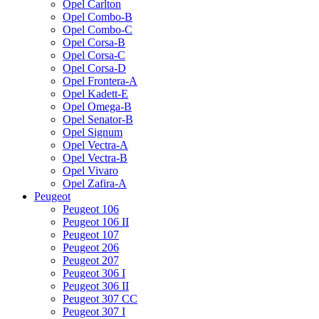
Opel Carlton
Opel Combo-B
Opel Combo-C
Opel Corsa-B
Opel Corsa-C
Opel Corsa-D
Opel Frontera-A
Opel Kadett-E
Opel Omega-B
Opel Senator-B
Opel Signum
Opel Vectra-A
Opel Vectra-B
Opel Vivaro
Opel Zafira-A
Peugeot
Peugeot 106
Peugeot 106 II
Peugeot 107
Peugeot 206
Peugeot 207
Peugeot 306 I
Peugeot 306 II
Peugeot 307 CC
Peugeot 307 I