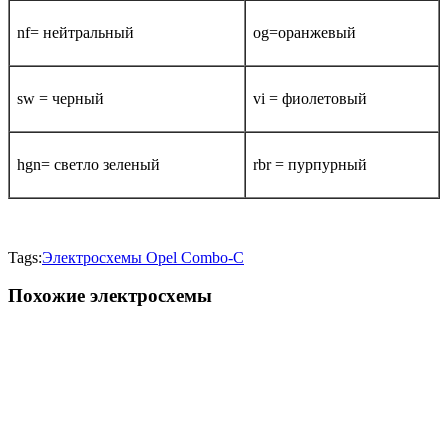
nf= нейтральный
og=оранжевый
sw = черный
vi = фиолетовый
hgn= светло зеленый
rbr = пурпурный
Tags:
Электросхемы Opel Combo-С
Похожие электросхемы