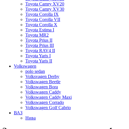
Toyota Camry XV20
Toyota Camry XV30
Toyota Corolla IX
Toyota Corolla VII
Toyota Corolla X
Toyota Estima I
Toyota MR2
Toyota Prius II
Toyota Prius III
Toyota RAV4 II
Toyota Yaris I
Toyota Yaris II
Volkswagen
polo sedan
Volksvagen Derby
Volkswagen Beetle
Volkswagen Bora
Volkswagen Caddy
Volkswagen Caddy Maxi
Volkswagen Corrado
Volkswagen Golf Cabrio
ВАЗ
Нива