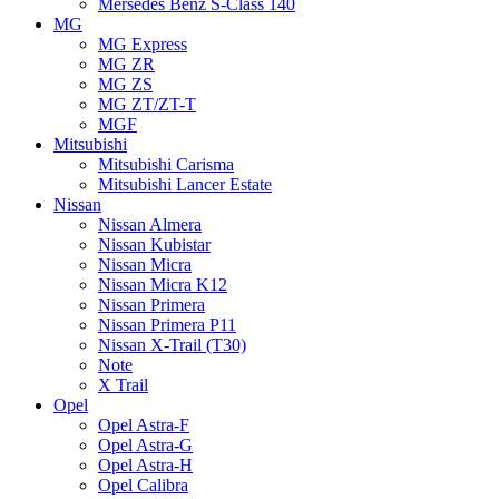
Mersedes Benz S-Class 140
MG
MG Express
MG ZR
MG ZS
MG ZT/ZT-T
MGF
Mitsubishi
Mitsubishi Carisma
Mitsubishi Lancer Estate
Nissan
Nissan Almera
Nissan Kubistar
Nissan Micra
Nissan Micra K12
Nissan Primera
Nissan Primera P11
Nissan X-Trail (T30)
Note
X Trail
Opel
Opel Astra-F
Opel Astra-G
Opel Astra-H
Opel Calibra