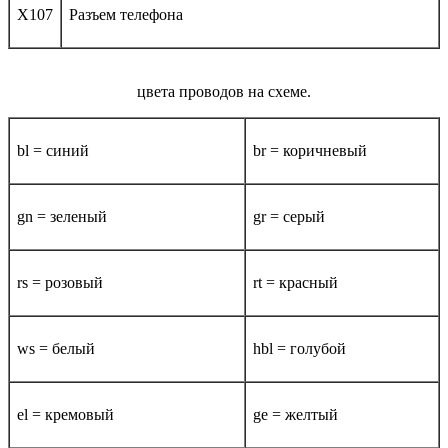
X107
Разъем телефона
цвета проводов на схеме.
bl = синий
br = коричневый
gn = зеленый
gr = серый
rs = розовый
rt = красный
ws = белый
hbl = голубой
el = кремовый
ge = желтый