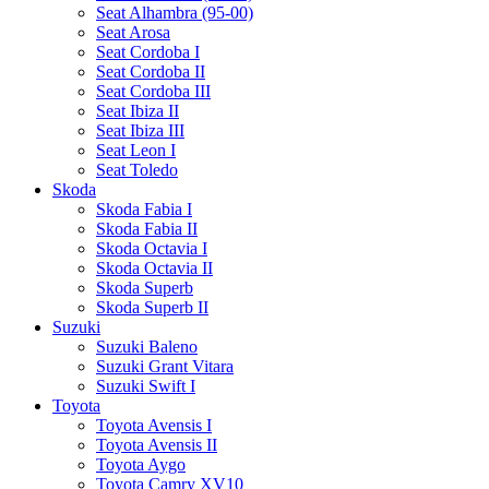
Seat Alhambra (95-00)
Seat Arosa
Seat Cordoba I
Seat Cordoba II
Seat Cordoba III
Seat Ibiza II
Seat Ibiza III
Seat Leon I
Seat Toledo
Skoda
Skoda Fabia I
Skoda Fabia II
Skoda Octavia I
Skoda Octavia II
Skoda Superb
Skoda Superb II
Suzuki
Suzuki Baleno
Suzuki Grant Vitara
Suzuki Swift I
Toyota
Toyota Avensis I
Toyota Avensis II
Toyota Aygo
Toyota Camry XV10