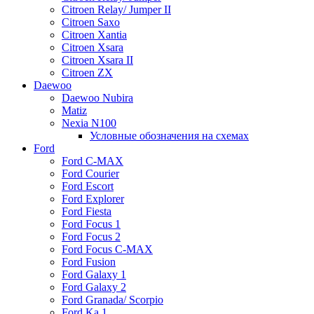
Citroen Relay/ Jumper II
Citroen Saxo
Citroen Xantia
Citroen Xsara
Citroen Xsara II
Citroen ZX
Daewoo
Daewoo Nubira
Matiz
Nexia N100
Условные обозначения на схемах
Ford
Ford C-MAX
Ford Courier
Ford Escort
Ford Explorer
Ford Fiesta
Ford Focus 1
Ford Focus 2
Ford Focus C-MAX
Ford Fusion
Ford Galaxy 1
Ford Galaxy 2
Ford Granada/ Scorpio
Ford Ka 1