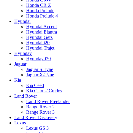
Honda CR-Z
Honda Prelude
Honda Prelude 4
Hyundai
Hyundai Accent
Hyundai Elantra
Hyundai Getz
Hyundai i20
Hyundai Trajet
Hyunday
Hyunday i20
Jaguar
Jaguar S-Type
Jaguar X-Type
Kia
Kia Ceed
Kia Clarus/ Credos
Land Rover
Land Rover Freelander
Range Rover 2
Range Rover 3
Land Rover Discovery
Lexus
Lexus GS 3