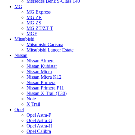
Mersedes Benz S-Class 140
MG
MG Express
MG ZR
MG ZS
MG ZT/ZT-T
MGF
Mitsubishi
Mitsubishi Carisma
Mitsubishi Lancer Estate
Nissan
Nissan Almera
Nissan Kubistar
Nissan Micra
Nissan Micra K12
Nissan Primera
Nissan Primera P11
Nissan X-Trail (T30)
Note
X Trail
Opel
Opel Astra-F
Opel Astra-G
Opel Astra-H
Opel Calibra