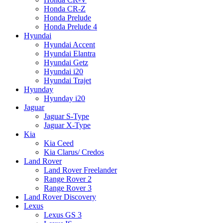
Honda CR-Z
Honda Prelude
Honda Prelude 4
Hyundai
Hyundai Accent
Hyundai Elantra
Hyundai Getz
Hyundai i20
Hyundai Trajet
Hyunday
Hyunday i20
Jaguar
Jaguar S-Type
Jaguar X-Type
Kia
Kia Ceed
Kia Clarus/ Credos
Land Rover
Land Rover Freelander
Range Rover 2
Range Rover 3
Land Rover Discovery
Lexus
Lexus GS 3