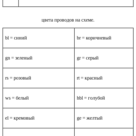
цвета проводов на схеме.
bl = синий
br = коричневый
gn = зеленый
gr = серый
rs = розовый
rt = красный
ws = белый
hbl = голубой
el = кремовый
ge = желтый