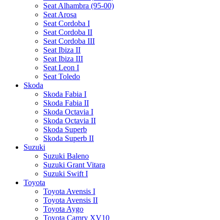
Seat Alhambra (95-00)
Seat Arosa
Seat Cordoba I
Seat Cordoba II
Seat Cordoba III
Seat Ibiza II
Seat Ibiza III
Seat Leon I
Seat Toledo
Skoda
Skoda Fabia I
Skoda Fabia II
Skoda Octavia I
Skoda Octavia II
Skoda Superb
Skoda Superb II
Suzuki
Suzuki Baleno
Suzuki Grant Vitara
Suzuki Swift I
Toyota
Toyota Avensis I
Toyota Avensis II
Toyota Aygo
Toyota Camry XV10