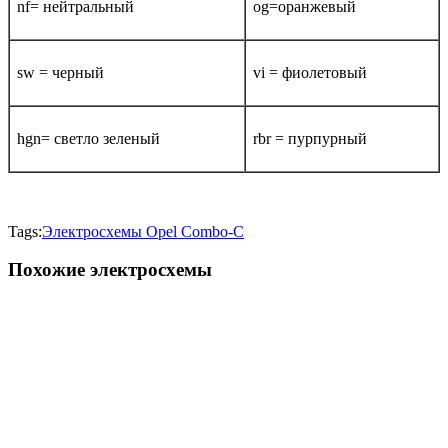
nf= нейтральный
og=оранжевый
sw = черный
vi = фиолетовый
hgn= светло зеленый
rbr = пурпурный
Tags:
Электросхемы Opel Combo-С
Похожие электросхемы