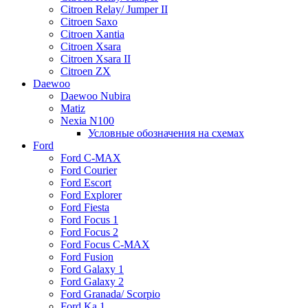
Citroen Relay/ Jumper II
Citroen Saxo
Citroen Xantia
Citroen Xsara
Citroen Xsara II
Citroen ZX
Daewoo
Daewoo Nubira
Matiz
Nexia N100
Условные обозначения на схемах
Ford
Ford C-MAX
Ford Courier
Ford Escort
Ford Explorer
Ford Fiesta
Ford Focus 1
Ford Focus 2
Ford Focus C-MAX
Ford Fusion
Ford Galaxy 1
Ford Galaxy 2
Ford Granada/ Scorpio
Ford Ka 1