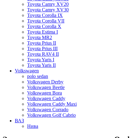
Toyota Camry XV20
Toyota Camry XV30
Toyota Corolla IX
Toyota Corolla VII
Toyota Corolla X
Toyota Estima I
Toyota MR2
Toyota Prius II
Toyota Prius III
Toyota RAV4 II
Toyota Yaris I
Toyota Yaris II
Volkswagen
polo sedan
Volksvagen Derby
Volkswagen Beetle
Volkswagen Bora
Volkswagen Caddy
Volkswagen Caddy Maxi
Volkswagen Corrado
Volkswagen Golf Cabrio
ВАЗ
Нива