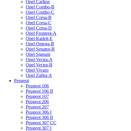
Opel Carlton
Opel Combo-B
Opel Combo-C
Opel Corsa-B
Opel Corsa-C
Opel Corsa-D
Opel Frontera-A
Opel Kadett-E
Opel Omega-B
Opel Senator-B
Opel Signum
Opel Vectra-A
Opel Vectra-B
Opel Vivaro
Opel Zafira-A
Peugeot
Peugeot 106
Peugeot 106 II
Peugeot 107
Peugeot 206
Peugeot 207
Peugeot 306 I
Peugeot 306 II
Peugeot 307 CC
Peugeot 307 I