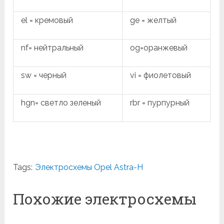
el = кремовый
ge = желтый
nf= нейтральный
og=оранжевый
sw = черный
vi = фиолетовый
hgn= светло зеленый
rbr = пурпурный
Tags:
Электросхемы Opel Astra-H
Похожие электросхемы