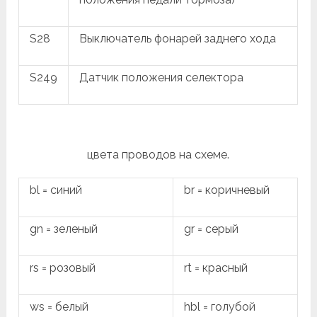
S28
Выключатель фонарей заднего хода
S249
Датчик положения селектора
цвета проводов на схеме.
bl = синий
br = коричневый
gn = зеленый
gr = серый
rs = розовый
rt = красный
ws = белый
hbl = голубой