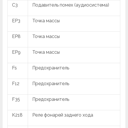
C3
Подавитель помех (аудиосистема)
EP3
Точка массы
EP8
Точка массы
EP9
Точка массы
Fs
Предохранитель
F12
Предохранитель
F35
Предохранитель
K218
Реле фонарей заднего хода