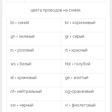
цвета проводов на схеме.
bl = синий
br = коричневый
gn = зеленый
gr = серый
rs = розовый
rt = красный
ws = белый
hbl = голубой
el = кремовый
ge = желтый
nf= нейтральный
og=оранжевый
sw = черный
vi = фиолетовый