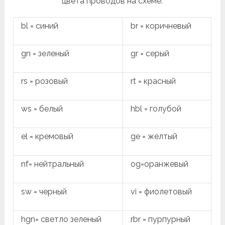
цвета проводов на схеме.
bl = синий
br = коричневый
gn = зеленый
gr = серый
rs = розовый
rt = красный
ws = белый
hbl = голубой
el = кремовый
ge = желтый
nf= нейтральный
og=оранжевый
sw = черный
vi = фиолетовый
hgn= светло зеленый
rbr = пурпурный