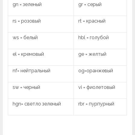
gn = зеленый
gr = серый
rs = розовый
rt = красный
ws = белый
hbl = голубой
el = кремовый
ge = желтый
nf= нейтральный
og=оранжевый
sw = черный
vi = фиолетовый
hgn= светло зеленый
rbr = пурпурный