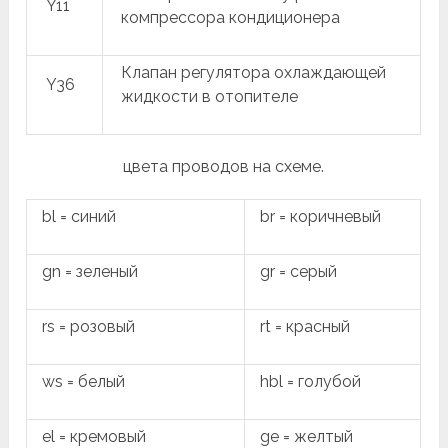
Y11
компрессора кондиционера
Клапан регулятора охлаждающей
Y36
жидкости в отопителе
цвета проводов на схеме.
bl = синий
br = коричневый
gn = зеленый
gr = серый
rs = розовый
rt = красный
ws = белый
hbl = голубой
el = кремовый
ge = желтый