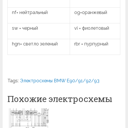
nf= нейтральный
og=оранжевый
sw = черный
vi = фиолетовый
hgn= светло зеленый
rbr = пурпурный
Tags:
Электросхемы BMW E90/91/92/93
Похожие электросхемы