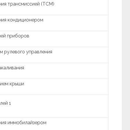
ния трансмиссией (TCM)
ния кондиционером
ией приборов
м рулевого управления
акаливания
нием крыши
лей 1
ния иммобилайзером