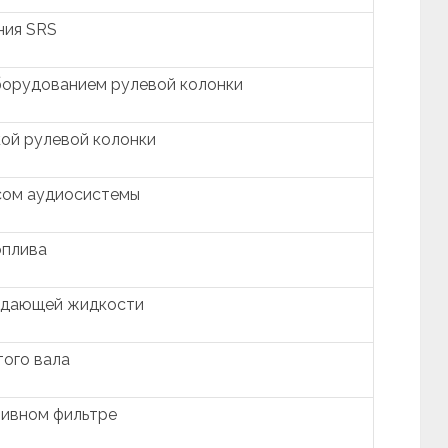
ния SRS
борудованием рулевой колонки
ой рулевой колонки
сом аудиосистемы
оплива
ждающей жидкости
того вала
ливном фильтре