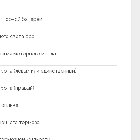
ляторной батареи
его света фар
ления моторного масла
рота (левый или единственный)
рота (правый)
топлива
ночного тормоза
 тормозной жидкости