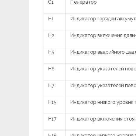
G1
Г енератор
H1
Индикатор зарядки аккуму
H2
Индикатор включения дальн
H5
Индикатор аварийного дав
H6
Индикатор указателей пово
H7
Индикатор указателей пово
H15
Индикатор низкого уровня 
H17
Индикатор включения стоя
H18
Индикатор низкого уровня