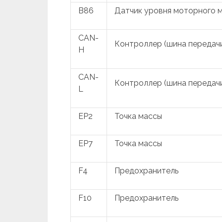
B86
Датчик уровня моторного 
CAN-
Контроллер (шина передачи
H
CAN-
Контроллер (шина передачи
L
EP2
Точка массы
EP7
Точка массы
F4
Предохранитель
F10
Предохранитель