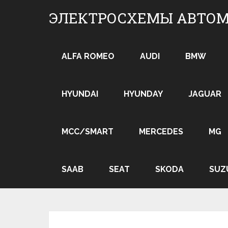
Skip
ЭЛЕКТРОСХЕМЫ АВТО
to
content
ALFA ROMEO
AUDI
BMW
HYUNDAI
HYUNDAY
JAGUAR
MCC/SMART
MERCEDES
MG
SAAB
SEAT
SKODA
SUZ