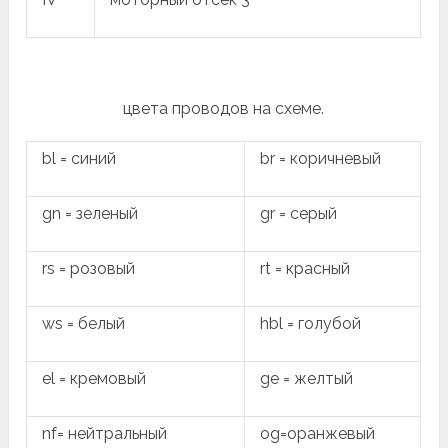
цвета проводов на схеме.
bl = синий
br = коричневый
gn = зеленый
gr = серый
rs = розовый
rt = красный
ws = белый
hbl = голубой
el = кремовый
ge = желтый
nf= нейтральный
og=оранжевый