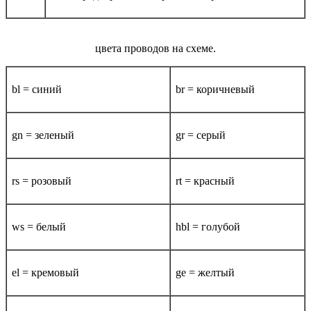
цвета проводов на схеме.
bl = синий
br = коричневый
gn = зеленый
gr = серый
rs = розовый
rt = красный
ws = белый
hbl = голубой
el = кремовый
ge = желтый