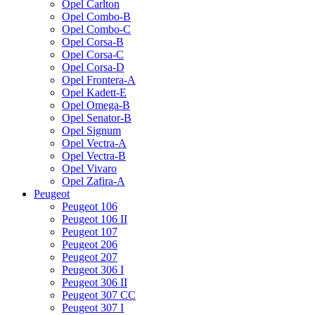
Opel Carlton
Opel Combo-B
Opel Combo-C
Opel Corsa-B
Opel Corsa-C
Opel Corsa-D
Opel Frontera-A
Opel Kadett-E
Opel Omega-B
Opel Senator-B
Opel Signum
Opel Vectra-A
Opel Vectra-B
Opel Vivaro
Opel Zafira-A
Peugeot
Peugeot 106
Peugeot 106 II
Peugeot 107
Peugeot 206
Peugeot 207
Peugeot 306 I
Peugeot 306 II
Peugeot 307 CC
Peugeot 307 I