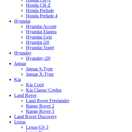
Honda CR-Z
Honda Prelude
Honda Prelude 4
Hyundai
Hyundai Accent
Hyundai Elantra
Hyundai Getz
Hyundai i20
Hyundai Trajet
Hyunday
Hyunday i20
Jaguar
Jaguar S-Type
Jaguar X-Type
Kia
Kia Ceed
Kia Clarus/ Credos
Land Rover
Land Rover Freelander
Range Rover 2
Range Rover 3
Land Rover Discovery
Lexus
Lexus GS 3