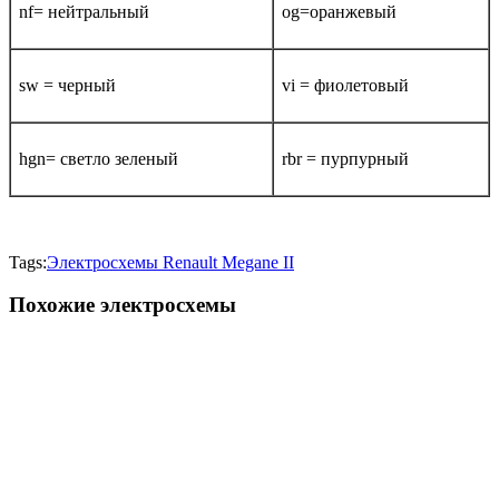
nf= нейтральный
og=оранжевый
sw = черный
vi = фиолетовый
hgn= светло зеленый
rbr = пурпурный
Tags:
Электросхемы Renault Megane II
Похожие электросхемы