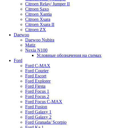
Citroen Relay/ Jumper II
Citroen Saxo
Citroen Xantia
Citroen Xsara
Citroen Xsara II
Citroen ZX
Daewoo
Daewoo Nubira
Matiz
Nexia N100
Условные обозначения на схемах
Ford
Ford C-MAX
Ford Courier
Ford Escort
Ford Explorer
Ford Fiesta
Ford Focus 1
Ford Focus 2
Ford Focus C-MAX
Ford Fusion
Ford Galaxy 1
Ford Galaxy 2
Ford Granada/ Scorpio
Ford Ka 1