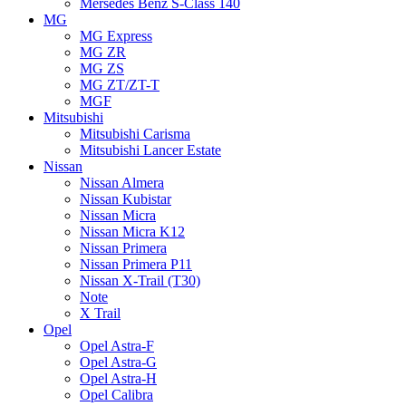
Mersedes Benz S-Class 140
MG
MG Express
MG ZR
MG ZS
MG ZT/ZT-T
MGF
Mitsubishi
Mitsubishi Carisma
Mitsubishi Lancer Estate
Nissan
Nissan Almera
Nissan Kubistar
Nissan Micra
Nissan Micra K12
Nissan Primera
Nissan Primera P11
Nissan X-Trail (T30)
Note
X Trail
Opel
Opel Astra-F
Opel Astra-G
Opel Astra-H
Opel Calibra