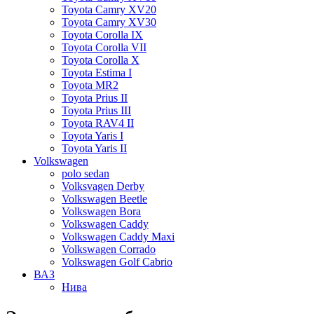
Toyota Camry XV20
Toyota Camry XV30
Toyota Corolla IX
Toyota Corolla VII
Toyota Corolla X
Toyota Estima I
Toyota MR2
Toyota Prius II
Toyota Prius III
Toyota RAV4 II
Toyota Yaris I
Toyota Yaris II
Volkswagen
polo sedan
Volksvagen Derby
Volkswagen Beetle
Volkswagen Bora
Volkswagen Caddy
Volkswagen Caddy Maxi
Volkswagen Corrado
Volkswagen Golf Cabrio
ВАЗ
Нива