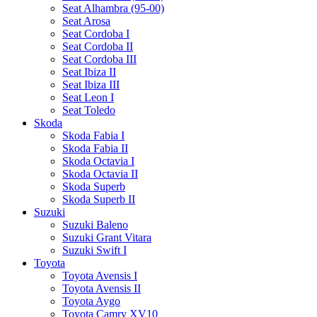
Seat Alhambra (95-00)
Seat Arosa
Seat Cordoba I
Seat Cordoba II
Seat Cordoba III
Seat Ibiza II
Seat Ibiza III
Seat Leon I
Seat Toledo
Skoda
Skoda Fabia I
Skoda Fabia II
Skoda Octavia I
Skoda Octavia II
Skoda Superb
Skoda Superb II
Suzuki
Suzuki Baleno
Suzuki Grant Vitara
Suzuki Swift I
Toyota
Toyota Avensis I
Toyota Avensis II
Toyota Aygo
Toyota Camry XV10