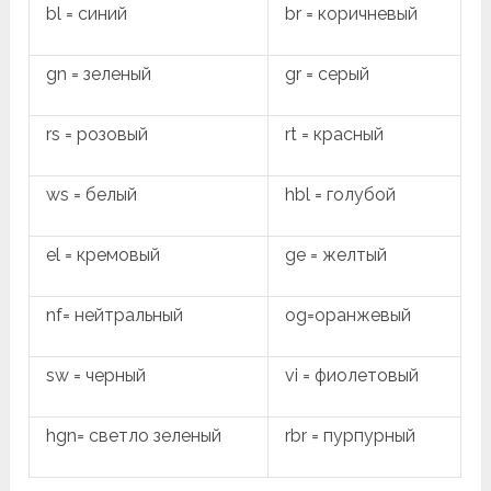
bl = синий
br = коричневый
gn = зеленый
gr = серый
rs = розовый
rt = красный
ws = белый
hbl = голубой
el = кремовый
ge = желтый
nf= нейтральный
og=оранжевый
sw = черный
vi = фиолетовый
hgn= светло зеленый
rbr = пурпурный