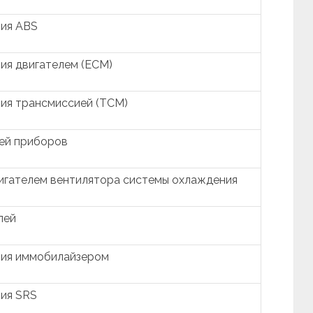
ния ABS
ия двигателем (ECM)
ия трансмиссией (TCM)
ей приборов
игателем вентилятора системы охлаждения
лей
ния иммобилайзером
ия SRS