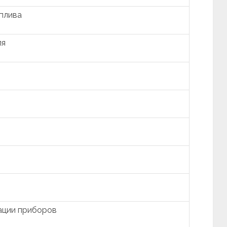
оплива
ля
ации приборов