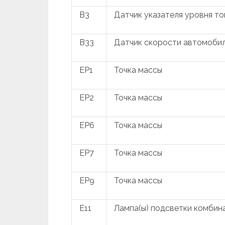
B3
Датчик указателя уровня т
B33
Датчик скорости автомоби
EP1
Точка массы
EP2
Точка массы
EP6
Точка массы
EP7
Точка массы
EP9
Точка массы
E11
Лампа(ы) подсветки комбин