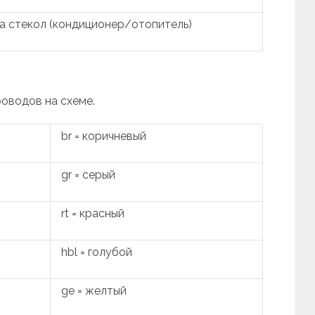
а стекол (кондиционер/отопитель)
роводов на схеме.
br = коричневый
gr = серый
rt = красный
hbl = голубой
ge = желтый