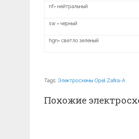
nf= нейтральный
sw = черный
hgn= светло зеленый
Tags:
Электросхемы Opel Zafira-A
Похожие электрос