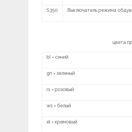
S350
Выключатель режима обдув
цвета п
bl = синий
gn = зеленый
rs = розовый
ws = белый
el = кремовый