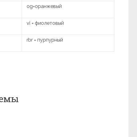
og=оранжевый
vi = фиолетовый
rbr = пурпурный
хемы