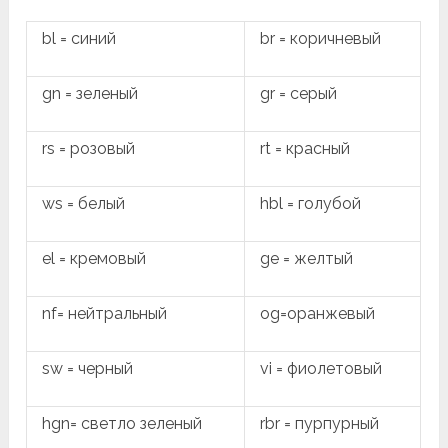
bl = синий
br = коричневый
gn = зеленый
gr = серый
rs = розовый
rt = красный
ws = белый
hbl = голубой
el = кремовый
ge = желтый
nf= нейтральный
og=оранжевый
sw = черный
vi = фиолетовый
hgn= светло зеленый
rbr = пурпурный