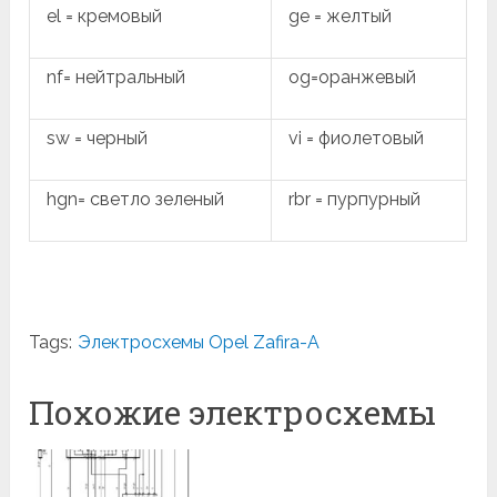
el = кремовый
ge = желтый
nf= нейтральный
og=оранжевый
sw = черный
vi = фиолетовый
hgn= светло зеленый
rbr = пурпурный
Tags:
Электросхемы Opel Zafira-A
Похожие электросхемы