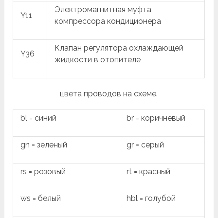
Электромагнитная муфта
Y11
компрессора кондиционера
Клапан регулятора охлаждающей
Y36
жидкости в отопителе
цвета проводов на схеме.
bl = синий
br = коричневый
gn = зеленый
gr = серый
rs = розовый
rt = красный
ws = белый
hbl = голубой