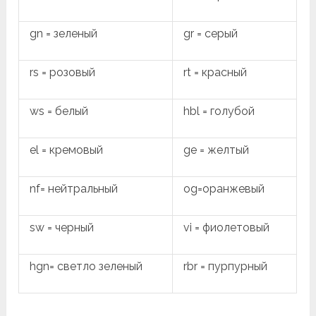
gn = зеленый
gr = серый
rs = розовый
rt = красный
ws = белый
hbl = голубой
el = кремовый
ge = желтый
nf= нейтральный
og=оранжевый
sw = черный
vi = фиолетовый
hgn= светло зеленый
rbr = пурпурный