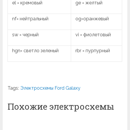
el = кремовый
ge = желтый
nf= нейтральный
og=оранжевый
sw = черный
vi = фиолетовый
hgn= светло зеленый
rbr = пурпурный
Tags:
Электросхемы Ford Galaxy
Похожие электросхемы