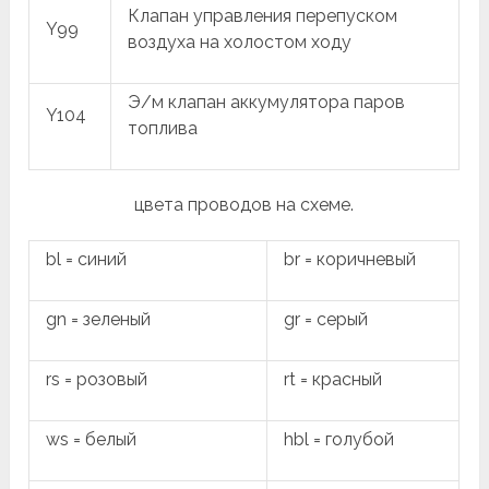
Клапан управления перепуском
Y99
воздуха на холостом ходу
Э/м клапан аккумулятора паров
Y104
топлива
цвета проводов на схеме.
bl = синий
br = коричневый
gn = зеленый
gr = серый
rs = розовый
rt = красный
ws = белый
hbl = голубой