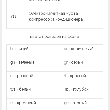
Электромагнитная муфта
Y11
компрессора кондиционера
цвета проводов на схеме.
bl = синий
br = коричневый
gn = зеленый
gr = серый
rs = розовый
rt = красный
ws = белый
hbl = голубой
el = кремовый
ge = желтый