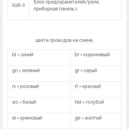
Блок предохранителей/реле,
X28-II
приборная панель 1
цвета проводов на схеме.
bl = синий
br = коричневый
gn = зеленый
gr = серый
rs = розовый
rt = красный
ws = белый
hbl = голубой
el = кремовый
ge = желтый