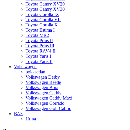
Toyota Camry XV20
Toyota Camry XV30
Toyota Corolla IX
Toyota Corolla VII
Toyota Corolla X
Toyota Estima I
Toyota MR2
Toyota Prius II
Toyota Prius III
Toyota RAV4 II
Toyota Yaris I
Toyota Yaris II
Volkswagen
polo sedan
Volksvagen Derby
Volkswagen Beetle
Volkswagen Bora
Volkswagen Caddy
Volkswagen Caddy Maxi
Volkswagen Corrado
Volkswagen Golf Cabrio
ВАЗ
Нива