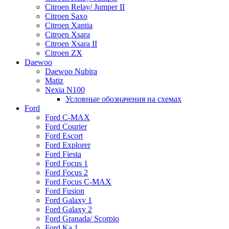
Citroen Relay/ Jumper II
Citroen Saxo
Citroen Xantia
Citroen Xsara
Citroen Xsara II
Citroen ZX
Daewoo
Daewoo Nubira
Matiz
Nexia N100
Условные обозначения на схемах
Ford
Ford C-MAX
Ford Courier
Ford Escort
Ford Explorer
Ford Fiesta
Ford Focus 1
Ford Focus 2
Ford Focus C-MAX
Ford Fusion
Ford Galaxy 1
Ford Galaxy 2
Ford Granada/ Scorpio
Ford Ka 1