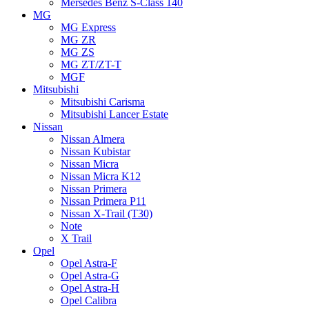
Mersedes Benz S-Class 140
MG
MG Express
MG ZR
MG ZS
MG ZT/ZT-T
MGF
Mitsubishi
Mitsubishi Carisma
Mitsubishi Lancer Estate
Nissan
Nissan Almera
Nissan Kubistar
Nissan Micra
Nissan Micra K12
Nissan Primera
Nissan Primera P11
Nissan X-Trail (T30)
Note
X Trail
Opel
Opel Astra-F
Opel Astra-G
Opel Astra-H
Opel Calibra