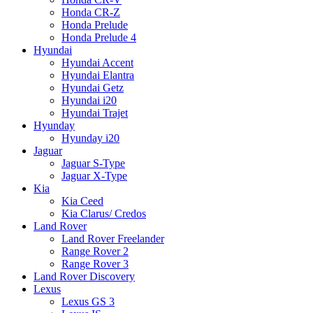
Honda CR-Z
Honda Prelude
Honda Prelude 4
Hyundai
Hyundai Accent
Hyundai Elantra
Hyundai Getz
Hyundai i20
Hyundai Trajet
Hyunday
Hyunday i20
Jaguar
Jaguar S-Type
Jaguar X-Type
Kia
Kia Ceed
Kia Clarus/ Credos
Land Rover
Land Rover Freelander
Range Rover 2
Range Rover 3
Land Rover Discovery
Lexus
Lexus GS 3