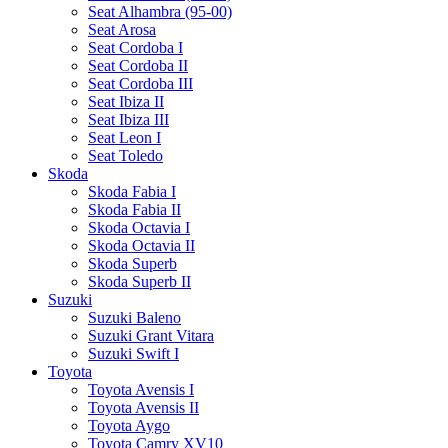
Seat Alhambra (95-00)
Seat Arosa
Seat Cordoba I
Seat Cordoba II
Seat Cordoba III
Seat Ibiza II
Seat Ibiza III
Seat Leon I
Seat Toledo
Skoda
Skoda Fabia I
Skoda Fabia II
Skoda Octavia I
Skoda Octavia II
Skoda Superb
Skoda Superb II
Suzuki
Suzuki Baleno
Suzuki Grant Vitara
Suzuki Swift I
Toyota
Toyota Avensis I
Toyota Avensis II
Toyota Aygo
Toyota Camry XV10