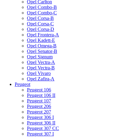
Opel Carlton
Opel Combo-B
Opel Combo-C
Opel Corsa-B
Opel Corsa-C
Opel Corsa-D
Opel Frontera-A
Opel Kadett-E
Opel Omega-B
Opel Senator-B
Opel Signum
Opel Vectra-A
Opel Vectra-B
Opel Vivaro
Opel Zafira-A
Peugeot
Peugeot 106
Peugeot 106 II
Peugeot 107
Peugeot 206
Peugeot 207
Peugeot 306 I
Peugeot 306 II
Peugeot 307 CC
Peugeot 307 I