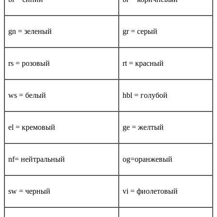
gn = зеленый
gr = серый
rs = розовый
rt = красный
ws = белый
hbl = голубой
el = кремовый
ge = желтый
nf= нейтральный
og=оранжевый
sw = черный
vi = фиолетовый