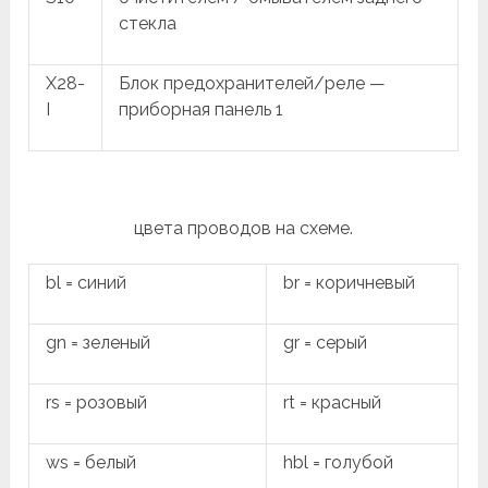
стекла
X28-
Блок предохранителей/реле —
I
приборная панель 1
цвета проводов на схеме.
bl = синий
br = коричневый
gn = зеленый
gr = серый
rs = розовый
rt = красный
ws = белый
hbl = голубой