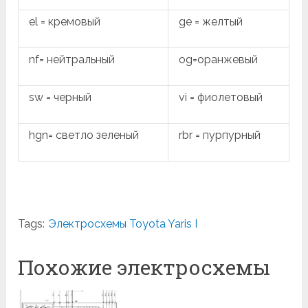
el = кремовый
ge = желтый
nf= нейтральный
og=оранжевый
sw = черный
vi = фиолетовый
hgn= светло зеленый
rbr = пурпурный
Tags:
Электросхемы Toyota Yaris I
Похожие электросхемы