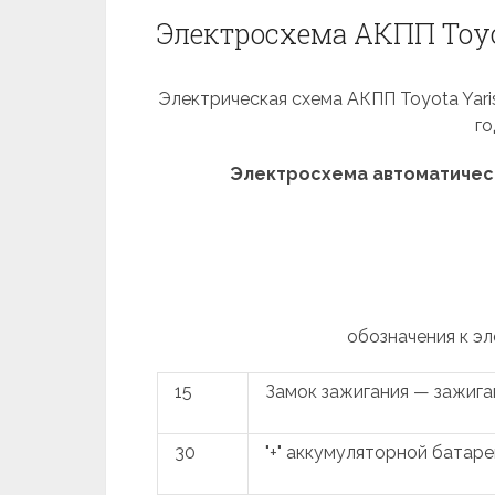
Электросхема АКПП Toyot
Электрическая схема АКПП Toyota Yaris I
го
Электросхема автоматическ
обозначения к э
15
Замок зажигания — зажиг
30
"+" аккумуляторной батаре