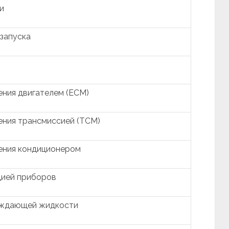
и
 запуска
ения двигателем (ECM)
ения трансмиссией (TCM)
ения кондиционером
цией приборов
аждающей жидкости