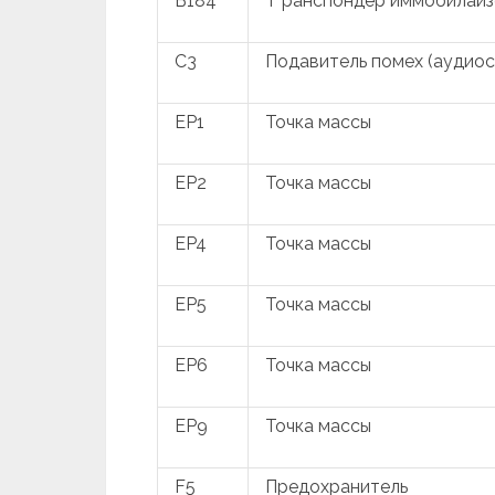
B184
Т ранспондер иммобилайз
C3
Подавитель помех (аудио
EP1
Точка массы
EP2
Точка массы
EP4
Точка массы
EP5
Точка массы
EP6
Точка массы
EP9
Точка массы
F5
Предохранитель