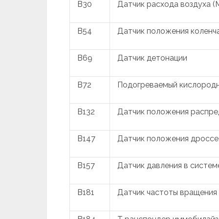
B30
Датчик расхода воздуха (
B54
Датчик положения коленч
B69
Датчик детонации
B72
Подогреваемый кислородн
B132
Датчик положения распре
B147
Датчик положения дроссе
B157
Датчик давления в систем
B181
Датчик частоты вращения 