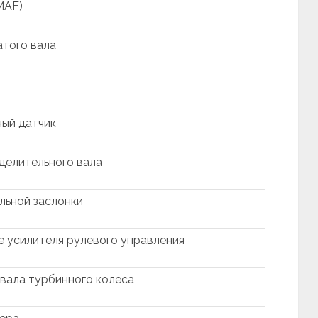
MAF)
атого вала
ый датчик
делительного вала
льной заслонки
е усилителя рулевого управления
вала турбинного колеса