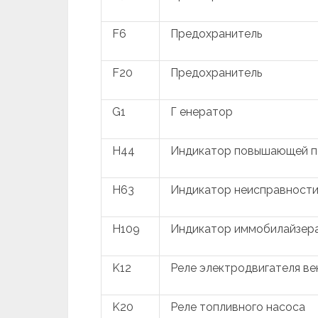
F6
Предохранитель
F20
Предохранитель
G1
Г енератор
H44
Индикатор повышающей п
H63
Индикатор неисправности 
H109
Индикатор иммобилайзер
K12
Реле электродвигателя в
K20
Реле топливного насоса