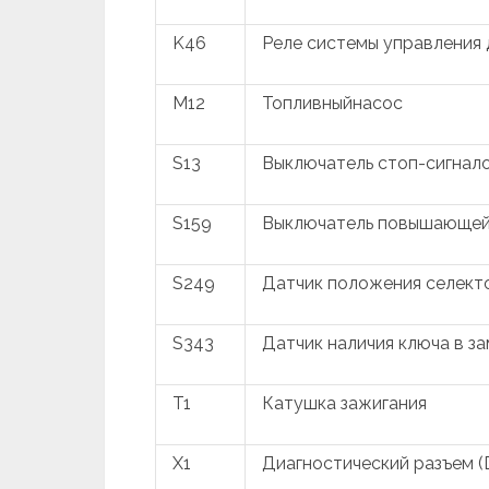
K46
Реле системы управления
M12
Топливныйнасос
S13
Выключатель стоп-сигнало
S159
Выключатель повышающей
S249
Датчик положения селект
S343
Датчик наличия ключа в за
T1
Катушка зажигания
X1
Диагностический разъем (