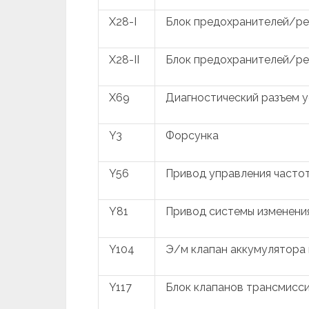
X28-I
Блок предохранителей/ре
X28-II
Блок предохранителей/ре
X69
Диагностический разъем у
Y3
Форсунка
Y56
Привод управления часто
Y81
Привод системы изменени
Y104
Э/м клапан аккумулятора
Y117
Блок клапанов трансмисс