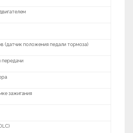
 двигателем
в (датчик положения педали тормоза)
 передачи
ора
мке зажигания
DLC)