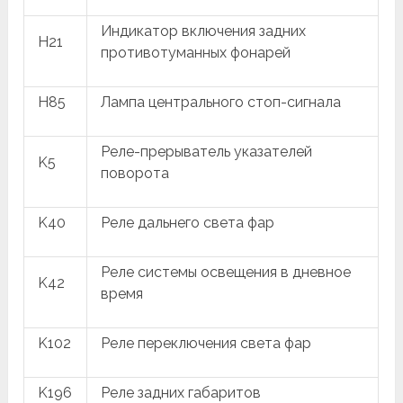
Индикатор включения задних
H21
противотуманных фонарей
H85
Лампа центрального стоп-сигнала
Реле-прерыватель указателей
K5
поворота
K40
Реле дальнего света фар
Реле системы освещения в дневное
K42
время
K102
Реле переключения света фар
K196
Реле задних габаритов