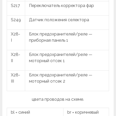
S217
Переключатель корректора фар
S249
Датчик положения селектора
X28-
Блок предохранителей/реле —
I
приборная панель 1
X28-
Блок предохранителей/реле —
II
моторный отсек 1
X28-
Блок предохранителей/реле —
III
моторный отсек 2
цвета проводов на схеме.
bl = синий
br = коричневый