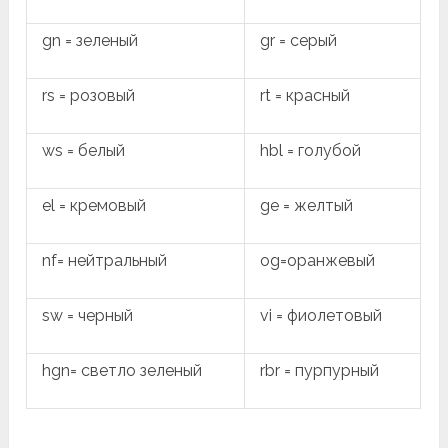
gn = зеленый
gr = серый
rs = розовый
rt = красный
ws = белый
hbl = голубой
el = кремовый
ge = желтый
nf= нейтральный
og=оранжевый
sw = черный
vi = фиолетовый
hgn= светло зеленый
rbr = пурпурный