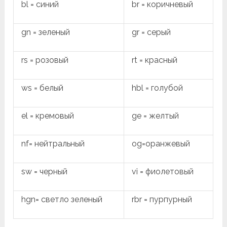
bl = синий
br = коричневый
gn = зеленый
gr = серый
rs = розовый
rt = красный
ws = белый
hbl = голубой
el = кремовый
ge = желтый
nf= нейтральный
og=оранжевый
sw = черный
vi = фиолетовый
hgn= светло зеленый
rbr = пурпурный