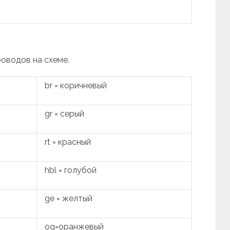
роводов на схеме.
br = коричневый
gr = серый
rt = красный
hbl = голубой
ge = желтый
og=оранжевый