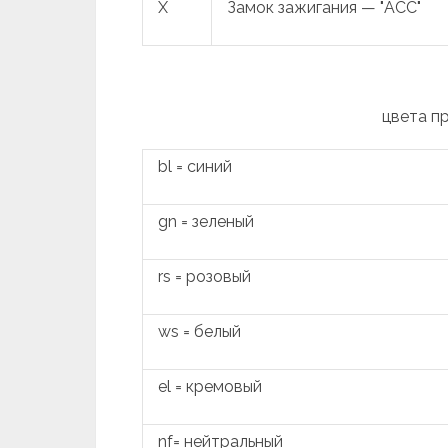
X
Замок зажигания — "ACC"
цвета п
bl = синий
gn = зеленый
rs = розовый
ws = белый
el = кремовый
nf= нейтральный