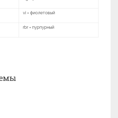
vi = фиолетовый
rbr = пурпурный
хемы