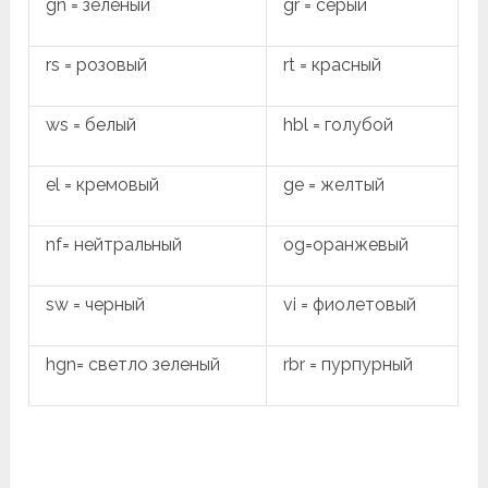
gn = зеленый
gr = серый
rs = розовый
rt = красный
ws = белый
hbl = голубой
el = кремовый
ge = желтый
nf= нейтральный
og=оранжевый
sw = черный
vi = фиолетовый
hgn= светло зеленый
rbr = пурпурный