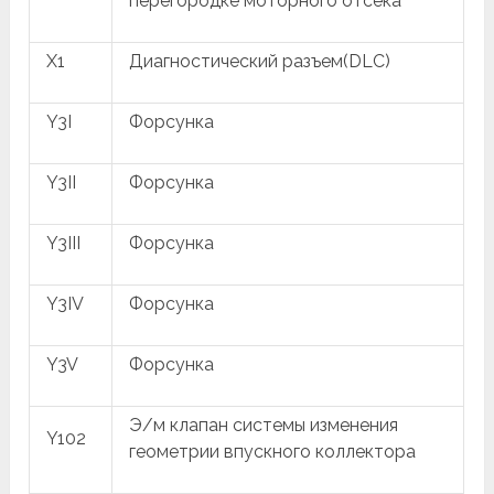
перегородке моторного отсека
X1
Диагностический разъем(DLC)
Y3I
Форсунка
Y3II
Форсунка
Y3III
Форсунка
Y3IV
Форсунка
Y3V
Форсунка
Э/м клапан системы изменения
Y102
геометрии впускного коллектора