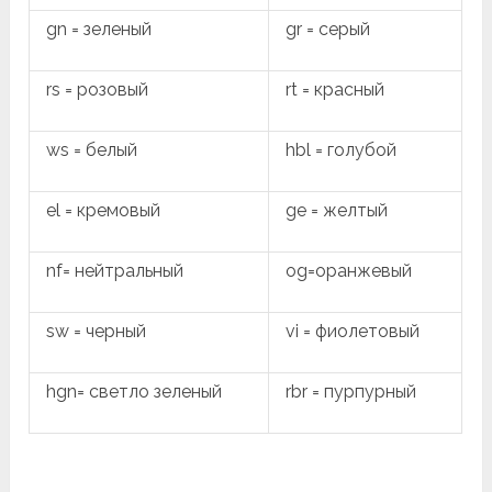
gn = зеленый
gr = серый
rs = розовый
rt = красный
ws = белый
hbl = голубой
el = кремовый
ge = желтый
nf= нейтральный
og=оранжевый
sw = черный
vi = фиолетовый
hgn= светло зеленый
rbr = пурпурный