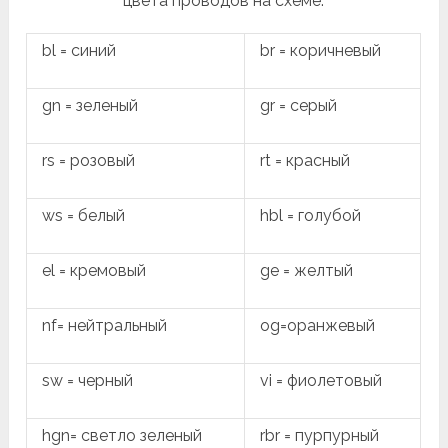
цвета проводов на схеме.
bl = синий
br = коричневый
gn = зеленый
gr = серый
rs = розовый
rt = красный
ws = белый
hbl = голубой
el = кремовый
ge = желтый
nf= нейтральный
og=оранжевый
sw = черный
vi = фиолетовый
hgn= светло зеленый
rbr = пурпурный