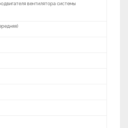
родвигателя вентилятора системы
ередняя)