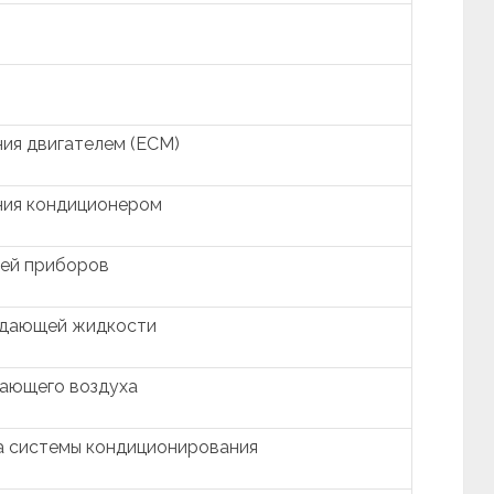
ия двигателем (ECM)
ния кондиционером
ией приборов
ждающей жидкости
ающего воздуха
а системы кондиционирования