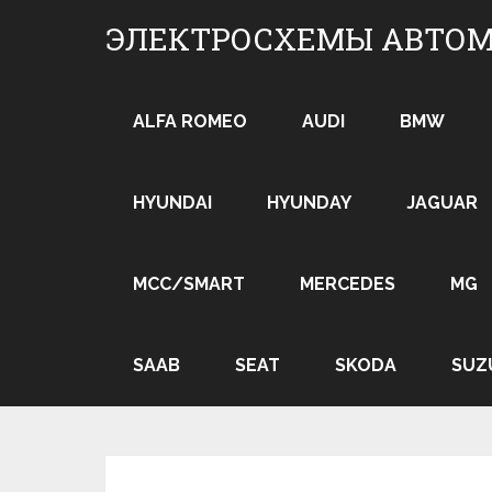
Skip
ЭЛЕКТРОСХЕМЫ АВТО
to
content
ALFA ROMEO
AUDI
BMW
HYUNDAI
HYUNDAY
JAGUAR
MCC/SMART
MERCEDES
MG
SAAB
SEAT
SKODA
SUZ