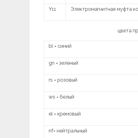
Y11
Электромагнитная муфта к
цвета п
bl = синий
gn = зеленый
rs = розовый
ws = белый
el = кремовый
nf= нейтральный