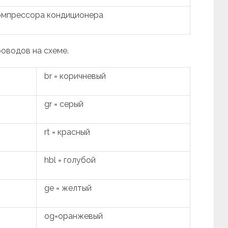
омпрессора кондиционера
роводов на схеме.
br = коричневый
gr = серый
rt = красный
hbl = голубой
ge = желтый
og=оранжевый