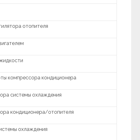
тилятора отопителя
вигателем
 жидкости
фты компрессора кондиционера
тора системы охлаждения
тора кондиционера/отопителя
системы охлаждения