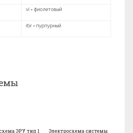
vi = фиолетовый
rbr = пурпурный
хемы
схема ЭРУ тип 1
Электросхема системы