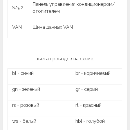
Панель управления кондиционером/
S292
отопителем
VAN
Шина данных VAN
цвета проводов на схеме.
bl = синий
br = коричневый
gn = зеленый
gr = серый
rs = розовый
rt = красный
ws = белый
hbl = голубой