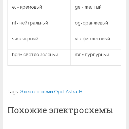
el = кремовый
ge = желтый
nf= нейтральный
og=оранжевый
sw = черный
vi = фиолетовый
hgn= светло зеленый
rbr = пурпурный
Tags:
Электросхемы Opel Astra-H
Похожие электросхемы