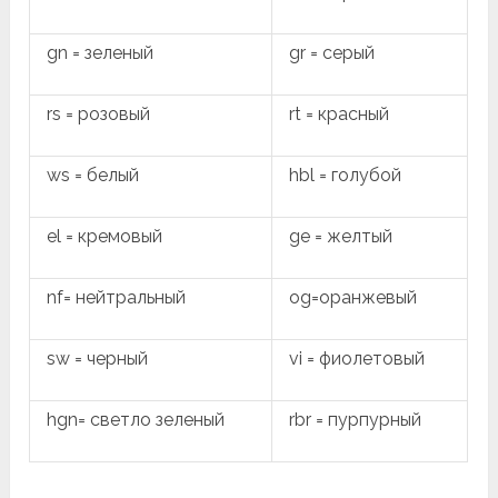
gn = зеленый
gr = серый
rs = розовый
rt = красный
ws = белый
hbl = голубой
el = кремовый
ge = желтый
nf= нейтральный
og=оранжевый
sw = черный
vi = фиолетовый
hgn= светло зеленый
rbr = пурпурный