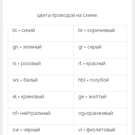
цвета проводов на схеме.
bl = синий
br = коричневый
gn = зеленый
gr = серый
rs = розовый
rt = красный
ws = белый
hbl = голубой
el = кремовый
ge = желтый
nf= нейтральный
og=оранжевый
sw = черный
vi = фиолетовый