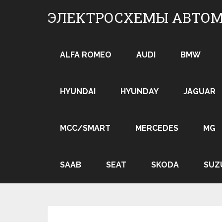
Skip
ЭЛЕКТРОСХЕМЫ АВТО
to
content
ALFA ROMEO
AUDI
BMW
HYUNDAI
HYUNDAY
JAGUAR
MCC/SMART
MERCEDES
MG
SAAB
SEAT
SKODA
SUZ