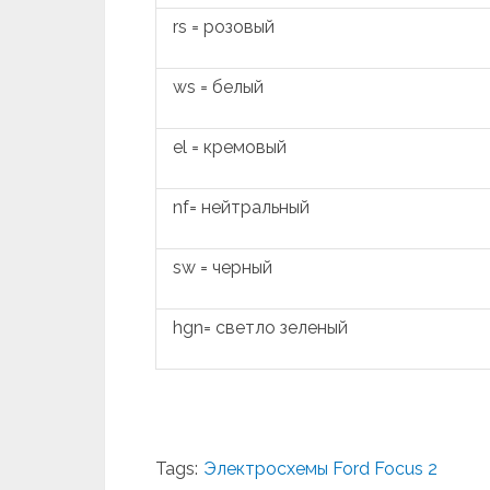
rs = розовый
ws = белый
el = кремовый
nf= нейтральный
sw = черный
hgn= светло зеленый
Tags:
Электросхемы Ford Focus 2