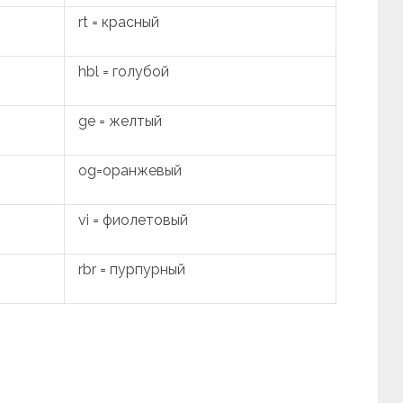
rt = красный
hbl = голубой
ge = желтый
og=оранжевый
vi = фиолетовый
rbr = пурпурный