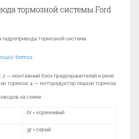
ода тормозной системы Ford
ы гидропривода тормозной системы
 2 — мон­тажный блох предохранителей и реле;
ли тормоза; 4 — моторедуктор педали тор­моза
роводов на схеме.
br = коричневый
gr = серый