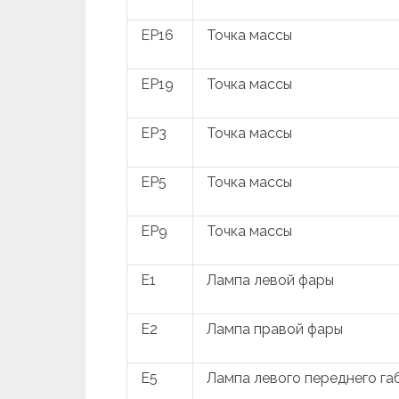
EP16
Точка массы
EP19
Точка массы
EP3
Точка массы
EP5
Точка массы
EP9
Точка массы
E1
Лампа левой фары
E2
Лампа правой фары
E5
Лампа левого переднего га