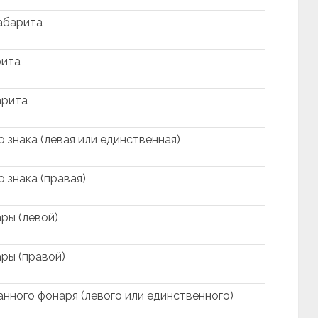
абарита
рита
арита
 знака (левая или единственная)
 знака (правая)
ры (левой)
ры (правой)
нного фонаря (левого или единственного)