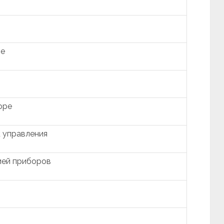
ре
оре
 управления
ией приборов