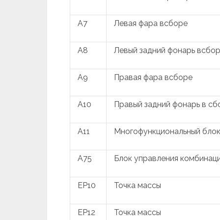
A7
Левая фара всборе
A8
Левый задний фонарь всбо
A9
Правая фара всборе
A10
Правый задний фонарь в сб
A11
Многофункциональный блок
A75
Блок управления комбинац
EP10
Точка массы
EP12
Точка массы