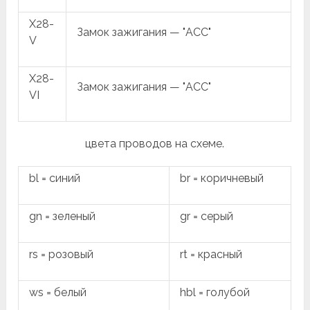
X28-
Замок зажигания — "ACC"
V
X28-
Замок зажигания — "ACC"
VI
цвета проводов на схеме.
bl = синий
br = коричневый
gn = зеленый
gr = серый
rs = розовый
rt = красный
ws = белый
hbl = голубой