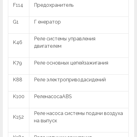
F114
Предохранитель
G1
Г енератор
Реле системы управления
K46
двигателем
K79
Реле основных цепейзажигания
K88
Реле электроприводасидений
K100
РеленасосаABS
Реле насоса системы подачи воздуха
K152
на выпуск