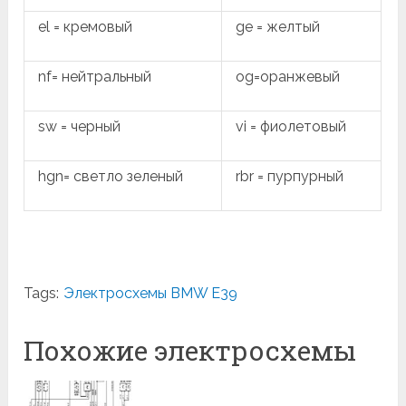
el = кремовый
ge = желтый
nf= нейтральный
og=оранжевый
sw = черный
vi = фиолетовый
hgn= светло зеленый
rbr = пурпурный
Tags:
Электросхемы BMW E39
Похожие электросхемы