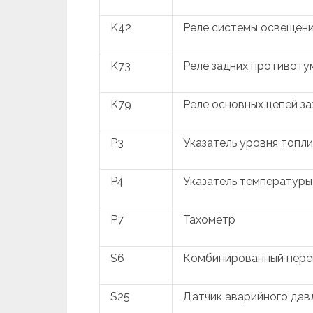
K42
Реле системы освещени
K73
Реле задних противоту
K79
Реле основных цепей з
P3
Указатель уровня топл
P4
Указатель температур
P7
Тахометр
S6
Комбинированный пере
S25
Датчик аварийного дав