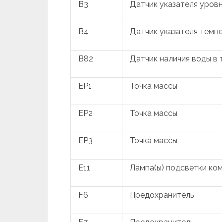
B3
Датчик указателя уров
B4
Датчик указателя тем
B82
Датчик наличия воды в
EP1
Точка массы
EP2
Точка массы
EP3
Точка массы
E11
Лампа(ы) подсветки ко
F6
Предохранитель