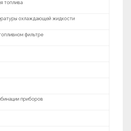
ня топлива
пературы охлаждающей жидкости
 топливном фильтре
мбинации приборов