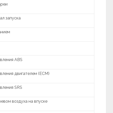
ареи
ал запуска
анием
авления ABS
вления двигателем (ECM)
вления SRS
ревом воздуха на впуске