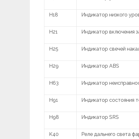
H18
Индикатор низкого уро
H21
Индикатор включения 
H25
Индикатор свечей нака
H29
Индикатор ABS
H63
Индикатор неисправнос
H91
Индикатор состояния т
H98
Индикатор SRS
K40
Реле дальнего света фа