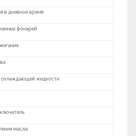
я в дневное время
манных фонарей
ажигания
ива
ы охлаждающей жидкости
ключатель
ления масла