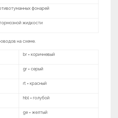
ротивотуманных фонарей
 тормозной жидкости
роводов на схеме.
br = коричневый
gr = серый
rt = красный
hbl = голубой
ge = желтый