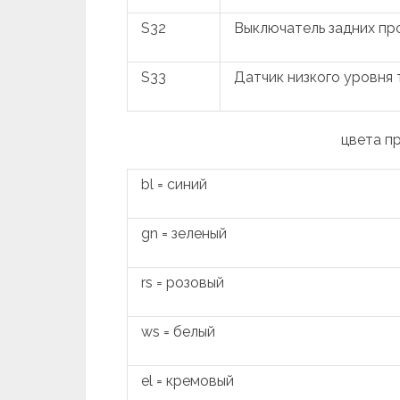
S32
Выключатель задних п
S33
Датчик низкого уровня
цвета п
bl = синий
gn = зеленый
rs = розовый
ws = белый
el = кремовый