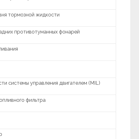
вня тормозной жидкости
задних противотуманных фонарей
ливания
ти системы управления двигателем (MIL)
опливного фильтра
р