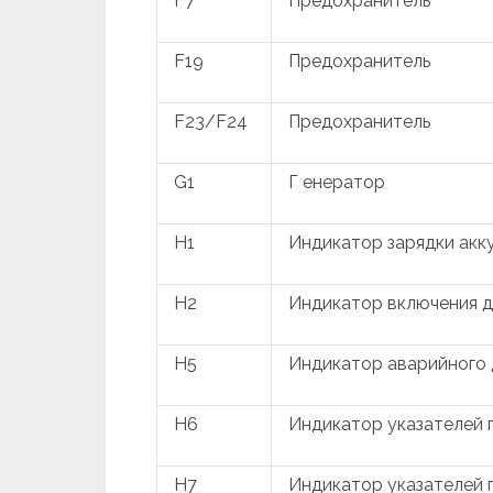
F7
Предохранитель
F19
Предохранитель
F23/F24
Предохранитель
G1
Г енератор
H1
Индикатор зарядки акк
H2
Индикатор включения д
H5
Индикатор аварийного 
H6
Индикатор указателей 
H7
Индикатор указателей 