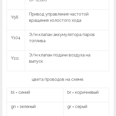
Привод управления частотой
Y56
вращения холостого хода
Э/м клапан аккумулятора паров
Y104
топлива
Э/м клапан подачи воздуха на
Y111
выпуск
цвета проводов на схеме.
bl = синий
br = коричневый
gn = зеленый
gr = серый