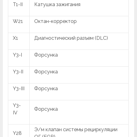
T1-II
Катушка зажигания
W21
Октан-корректор
X1
Диагностический разъем (DLC)
Y3-I
Форсунка
Y3-II
Форсунка
Y3-III
Форсунка
Y3-
Форсунка
IV
Э/м клапан системы рециркуляции
Y28
ОГ (EGR)