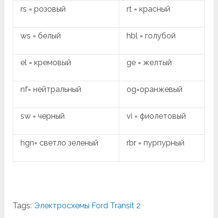
rs = розовый
rt = красный
ws = белый
hbl = голубой
el = кремовый
ge = желтый
nf= нейтральный
og=оранжевый
sw = черный
vi = фиолетовый
hgn= светло зеленый
rbr = пурпурный
Tags:
Электросхемы Ford Transit 2