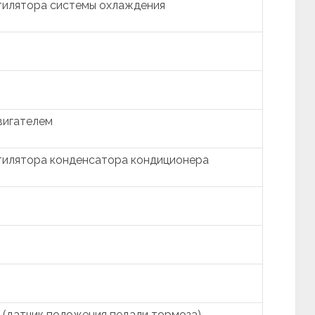
тилятора системы охлаждения
вигателем
тилятора конденсатора кондиционера
 (датчик положения педали тормоза)