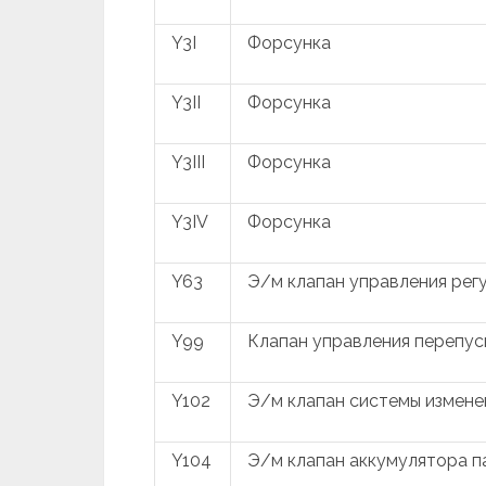
Y3I
Форсунка
Y3II
Форсунка
Y3III
Форсунка
Y3IV
Форсунка
Y63
Э/м клапан управления рег
Y99
Клапан управления перепус
Y102
Э/м клапан системы измене
Y104
Э/м клапан аккумулятора п