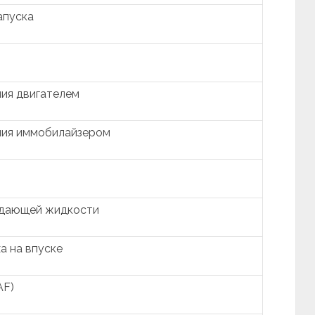
апуска
ия двигателем
ния иммобилайзером
ждающей жидкости
а на впуске
AF)