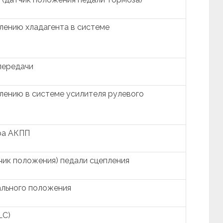
лению хладагента в системе
передачи
лению в системе усилителя рулевого
ра АКПП
чик положения) педали сцепления
ального положения
LC)