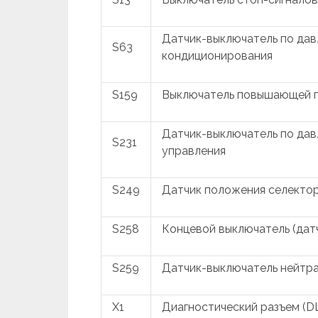
Датчик-выключатель по дав
S63
кондиционирования
S159
Выключатель повышающей 
Датчик-выключатель по дав
S231
управления
S249
Датчик положения селекто
S258
Концевой выключатель (дат
S259
Датчик-выключатель нейтр
X1
Диагностический разъем (D