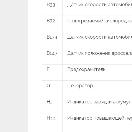
B33
Датчик скорости автомоби
B72
Подогреваемый кислородны
B134
Датчик скорости автомобил
B147
Датчик положения дроссель
F
Предохранитель
G1
Г енератор
H1
Индикатор зарядки аккумул
H44
Индикатор повышающей пе