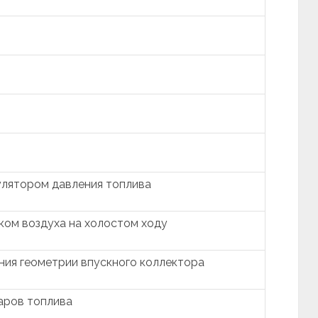
улятором давления топлива
ком воздуха на холостом ходу
ния геометрии впускного коллектора
аров топлива