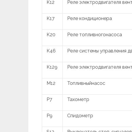
K12
Реле электродвигателя вен
K17
Реле кондиционера
K20
Реле топливногонасоса
K46
Реле системы управления д
K129
Реле электродвигателя вен
M12
Топливныйнасос
P7
Тахометр
P9
Спидометр
S13
Выключатель стоп-сигналов