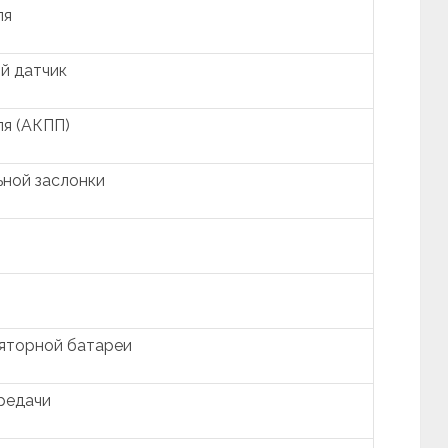
ля
й датчик
я (АКПП)
ной заслонки
яторной батареи
редачи