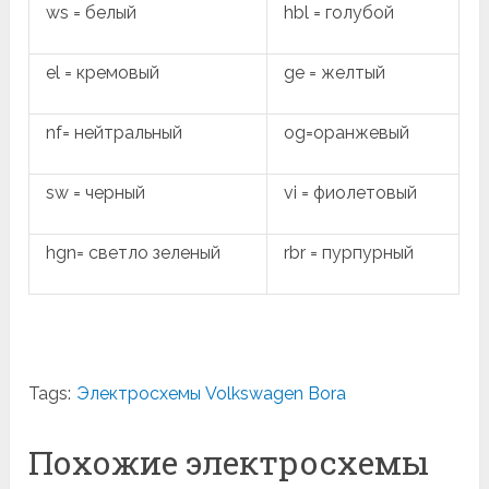
ws = белый
hbl = голубой
el = кремовый
ge = желтый
nf= нейтральный
og=оранжевый
sw = черный
vi = фиолетовый
hgn= светло зеленый
rbr = пурпурный
Tags:
Электросхемы Volkswagen Bora
Похожие электросхемы